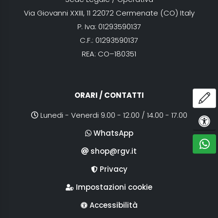
Via Giovanni XXIII, 11 22072 Cermenate (CO) Italy
P. Iva: 01293590137
C.F.: 01293590137
REA: CO–180351
ORARI / CONTATTI
AP
Lunedi - Venerdi 9.00 - 12.00 / 14.00 - 17.00
OPZI
WhatsApp
C
shop@rgv.it
Privacy
Impostazioni cookie
Accessibilità