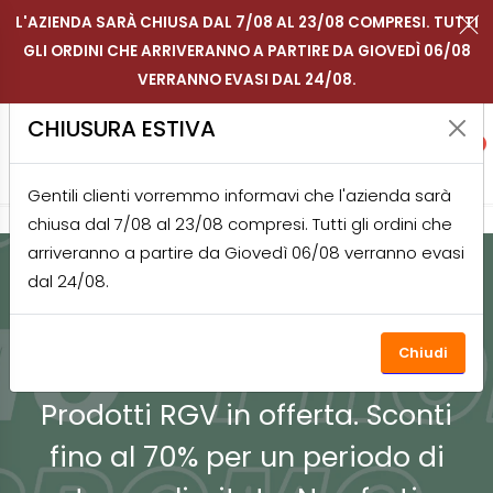
L'AZIENDA SARÀ CHIUSA DAL 7/08 AL 23/08 COMPRESI. TUTTI
GLI ORDINI CHE ARRIVERANNO A PARTIRE DA GIOVEDÌ 06/08
Contattaci su WhatsApp
Segui RGV Italy su in
Segui RGV Italy 
Segui RGV I
Men
IT
VERRANNO EVASI DAL 24/08.
Shop RGV
CHIUSURA ESTIVA
Ricerca
Accou
Prefe
0
Gentili clienti vorremmo informavi che l'azienda sarà
chiusa dal 7/08 al 23/08 compresi. Tutti gli ordini che
arriveranno a partire da Giovedì 06/08 verranno evasi
dal 24/08.
HOME
SHOP
PROMOZIONI
PROMOZIONI
Chiudi
Prodotti RGV in offerta. Sconti
fino al 70% per un periodo di