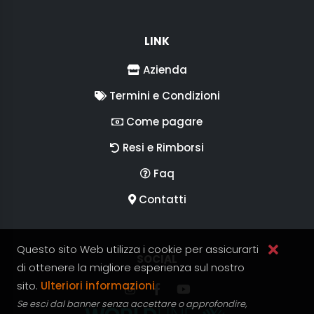
LINK
Azienda
Termini e Condizioni
Come pagare
Resi e Rimborsi
Faq
Contatti
Questo sito Web utilizza i cookie per assicurarti
SEGUICI SUI
SOCIAL
di ottenere la migliore esperienza sul nostro
sito.
Ulteriori informazioni
Segui RGV Italy su Instagram
Segui RGV Italy su facebook
Segui RGV Italy su yout
Se esci dal banner senza accettare o approfondire,