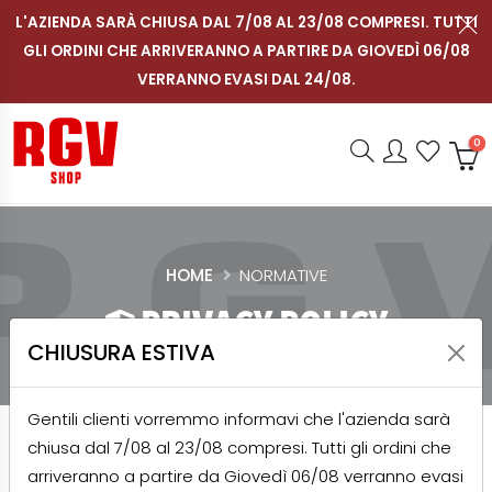
L'AZIENDA SARÀ CHIUSA DAL 7/08 AL 23/08 COMPRESI. TUTTI
GLI ORDINI CHE ARRIVERANNO A PARTIRE DA GIOVEDÌ 06/08
Contattaci su WhatsApp
Segui RGV Italy su in
Segui RGV Italy 
Segui RGV I
Men
IT
VERRANNO EVASI DAL 24/08.
Shop RGV
Ricerca
Accou
Prefe
0
HOME
NORMATIVE
PRIVACY POLICY
CHIUSURA ESTIVA
Gentili clienti vorremmo informavi che l'azienda sarà
chiusa dal 7/08 al 23/08 compresi. Tutti gli ordini che
arriveranno a partire da Giovedì 06/08 verranno evasi