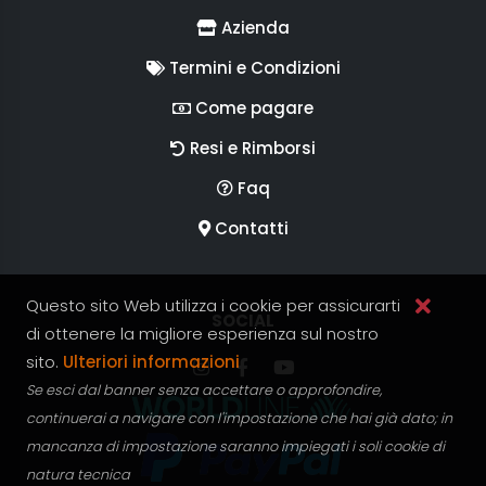
Azienda
Termini e Condizioni
Come pagare
Resi e Rimborsi
Faq
Contatti
Questo sito Web utilizza i cookie per assicurarti
SEGUICI SUI
SOCIAL
di ottenere la migliore esperienza sul nostro
sito.
Ulteriori informazioni
Segui RGV Italy su Instagram
Segui RGV Italy su facebook
Segui RGV Italy su yout
Se esci dal banner senza accettare o approfondire,
continuerai a navigare con l'impostazione che hai già dato; in
mancanza di impostazione saranno impiegati i soli cookie di
natura tecnica