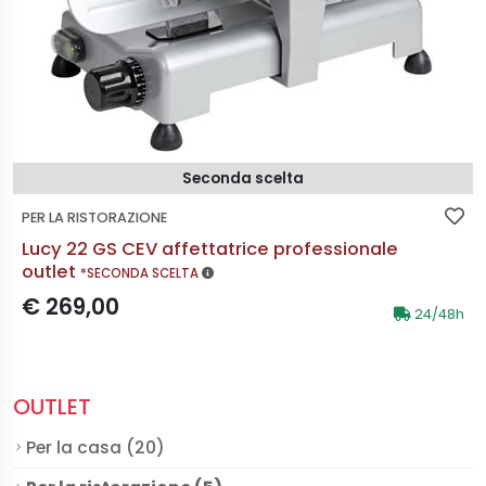
Seconda scelta
PER LA RISTORAZIONE
Lucy 22 GS CEV affettatrice professionale
MAGGIORI INFORMAZIONI
outlet
*SECONDA SCELTA
Prezzo scontato:
€ 269,00
24/48h
OUTLET
Per la casa (20)