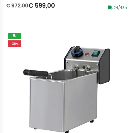
Prezzo originale:
Prezzo scontato:
€ 599,00
€ 972,00
24/48h
-36%