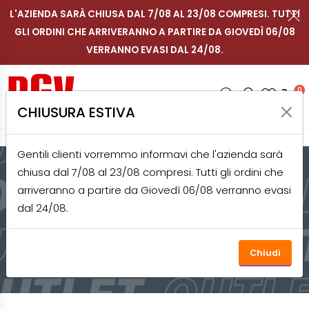
L'AZIENDA SARÀ CHIUSA DAL 7/08 AL 23/08 COMPRESI. TUTTI
GLI ORDINI CHE ARRIVERANNO A PARTIRE DA GIOVEDÌ 06/08
Contattaci su WhatsApp
Segui RGV Italy su in
Segui RGV Italy 
Segui RGV I
Men
IT
VERRANNO EVASI DAL 24/08.
Shop RGV
Ricerca
Accou
Prefe
0
CHIUSURA ESTIVA
Gentili clienti vorremmo informavi che l'azienda sarà
chiusa dal 7/08 al 23/08 compresi. Tutti gli ordini che
HOME
SHOP
OUTLET
PER LA RISTORAZIONE
arriveranno a partire da Giovedì 06/08 verranno evasi
dal 24/08.
PER LA RISTORAZIONE
Chiudi