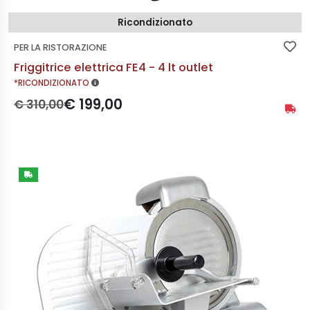
Ricondizionato
PER LA RISTORAZIONE
Friggitrice elettrica FE4 - 4 lt outlet
MAGGIORI INFORMAZIONI
*RICONDIZIONATO
Prezzo originale:
Prezzo scontato:
€ 199,00
€ 310,00
Stato 
Non