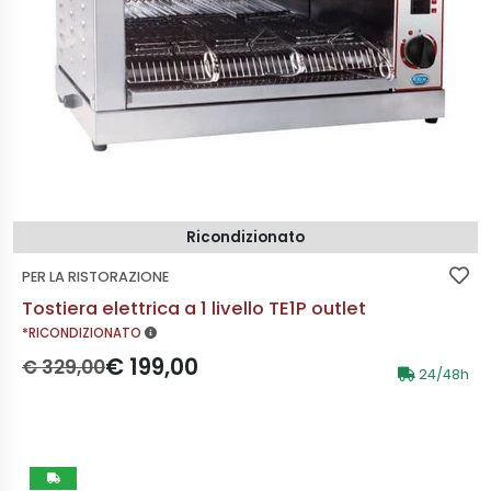
Ricondizionato
PER LA RISTORAZIONE
Tostiera elettrica a 1 livello TE1P outlet
MAGGIORI INFORMAZIONI
*RICONDIZIONATO
Prezzo originale:
Prezzo scontato:
€ 199,00
€ 329,00
24/48h