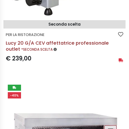
Seconda scelta
PER LA RISTORAZIONE
Lucy 20 G/A CEV affettatrice professionale
MAGGIORI INFORMAZIONI
outlet
*SECONDA SCELTA
Prezzo scontato:
€ 239,00
Stato 
Non
-40%