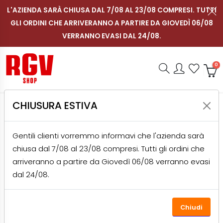
L'AZIENDA SARÀ CHIUSA DAL 7/08 AL 23/08 COMPRESI. TUTTI
GLI ORDINI CHE ARRIVERANNO A PARTIRE DA GIOVEDÌ 06/08
Contattaci su WhatsApp
Segui RGV Italy su in
Segui RGV Italy 
Segui RGV I
Men
IT
VERRANNO EVASI DAL 24/08.
Shop RGV
Ricerca
Accou
Prefe
0
CHIUSURA ESTIVA
HOME
PRODOTTI
AFFETTATRICI
AFFETTATRICI PER LA CASA
Gentili clienti vorremmo informavi che l'azienda sarà
LUXURY 25 RED EDITION + COPERTURA MOTIVO GLICINE +
chiusa dal 7/08 al 23/08 compresi. Tutti gli ordini che
TAGLIERE BUNDLE
arriveranno a partire da Giovedì 06/08 verranno evasi
dal 24/08.
PROMO-32%
Chiudi