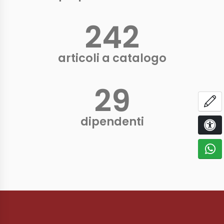
250
+
articoli a catalogo
30
+
AP
dipendenti
OPZI
C