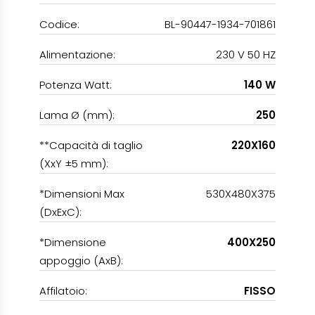
Codice:
BL-90447-1934-701861
Alimentazione:
230 V 50 HZ
Potenza Watt:
140 W
Lama Ø (mm):
250
**Capacità di taglio
220X160
(XxY ±5 mm):
*Dimensioni Max
530X480X375
(DxExC):
*Dimensione
400X250
appoggio (AxB):
Affilatoio:
FISSO