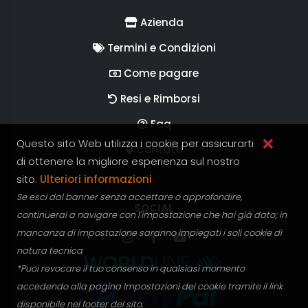
Azienda
Termini e Condizioni
Come pagare
Resi e Rimborsi
Faq
Questo sito Web utilizza i cookie per assicurarti
Contatti
di ottenere la migliore esperienza sul nostro
sito.
Ulteriori informazioni
Se esci dal banner senza accettare o approfondire,
SEGUICI SUI
SOCIAL
continuerai a navigare con l'impostazione che hai già dato; in
mancanza di impostazione saranno impiegati i soli cookie di
Segui RGV Italy su Instagram
Segui RGV Italy su facebook
Segui RGV Italy su yout
natura tecnica
*Puoi revocare il tuo consenso in qualsiasi momento
accedendo alla pagina Impostazioni dei cookie tramite il link
disponibile nel footer del sito.