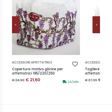
ACCESSORI AFFETTATRICI
ACCESSORI AFFE
Copertura motivo glicine per
Tagliere in ba
affettatrici 195/220/250
affettatrice
Prezzo scontato
Prezzo
Prezzo originale
Prezzo origina
€ 21,60
€ 20,0
€ 24,90
€ 27,99
Disponibilità:
24/48h