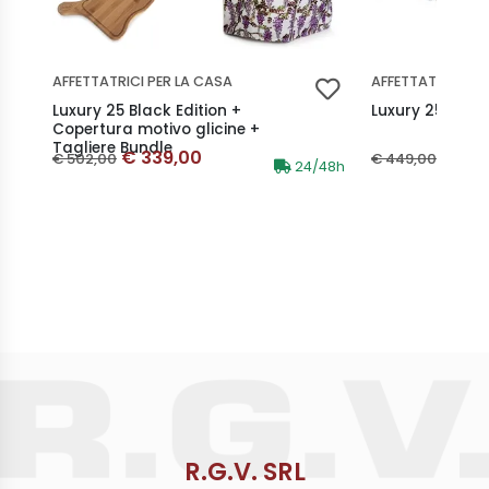
AFFETTATRICI PER LA CASA
AFFETTATRICI PE
Luxury 25 Black Edition +
Luxury 25 Red E
Copertura motivo glicine +
Tagliere Bundle
Prezzo scontato
Prez
Prezzo originale
Prezzo origina
€ 339,00
€ 38
€ 502,00
€ 449,00
Disponibilità:
24/48h
R.G.V. SRL