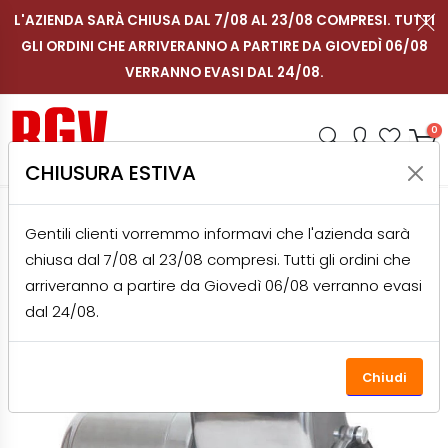
L'AZIENDA SARÀ CHIUSA DAL 7/08 AL 23/08 COMPRESI. TUTTI
GLI ORDINI CHE ARRIVERANNO A PARTIRE DA GIOVEDÌ 06/08
Contattaci su WhatsApp
Segui RGV Italy su in
Segui RGV Italy 
Segui RGV I
Men
IT
VERRANNO EVASI DAL 24/08.
Shop RGV
Ricerca
Accou
Prefe
0
CHIUSURA ESTIVA
HOME
PRODOTTI
OUTLET
PER LA CASA
Gentili clienti vorremmo informavi che l'azienda sarà
GRATTUGIA GRP 8 OUTLET
chiusa dal 7/08 al 23/08 compresi. Tutti gli ordini che
arriveranno a partire da Giovedì 06/08 verranno evasi
dal 24/08.
Chiudi