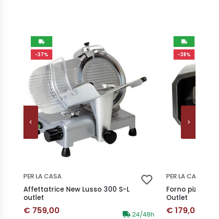
-37%
-38%
PER LA CASA
PER LA CASA
Affettatrice New Lusso 300 S-L
Forno pizza ele
outlet
Outlet
Prezzo scontato
Prezzo scont
€ 759,00
€ 179,00
Disponibilità:
24/48h