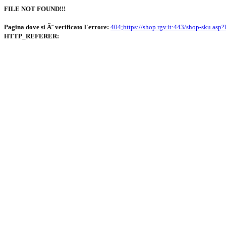
FILE NOT FOUND!!!
Pagina dove si Ã¨ verificato l'errore:
404;https://shop.rgv.it:443/shop-sku.asp
HTTP_REFERER: